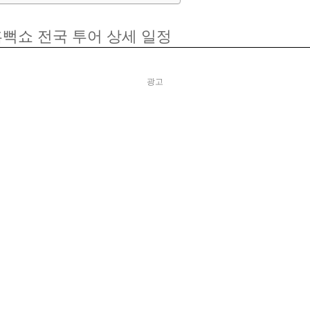
이 흠뻑쇼 전국 투어 상세 일정
광고