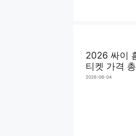
컨
텐
츠
로
건
너
뛰
2026 싸이
기
티켓 가격 
2026-06-04