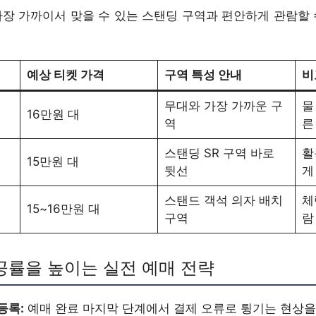
가장 가까이서 맞을 수 있는 스탠딩 구역과 편안하게 관람할 
예상 티켓 가격
구역 특성 안내
비
무대와 가장 가까운 구
물
16만원 대
역
른
스탠딩 SR 구역 바로
활
15만원 대
뒷선
게
스탠드 객석 의자 배치
체
15~16만원 대
구역
람
성공률을 높이는 실전 예매 전략
등록:
예매 완료 마지막 단계에서 결제 오류로 튕기는 현상을