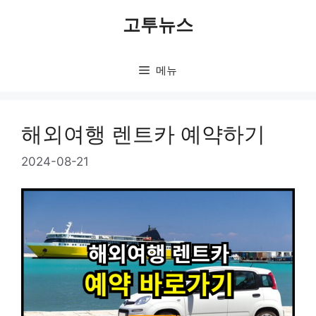
컨
고투뉴스
텐
츠
로
메뉴
건
너
뛰
해외여행 렌트카 예약하기
기
2024-08-21