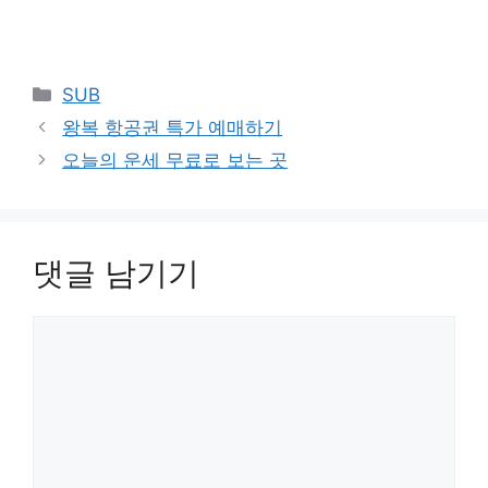
카
SUB
테
왕복 항공권 특가 예매하기
고
오늘의 운세 무료로 보는 곳
리
댓글 남기기
댓
글