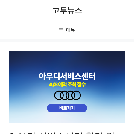
컨
고투뉴스
텐
츠
로
메뉴
건
너
뛰
기