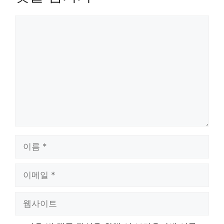
댓
글
이
름
이
메
일
웹
사
이