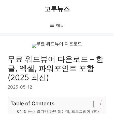
컨
고투뉴스
텐
츠
로
메뉴
건
너
뛰
기
무료 워드뷰어 다운로드 – 한
글, 엑셀, 파워포인트 포함
(2025 최신)
2025-05-12
Table of Contents
📄 문서 열기만 하면 되는데, 프로그램이 없다