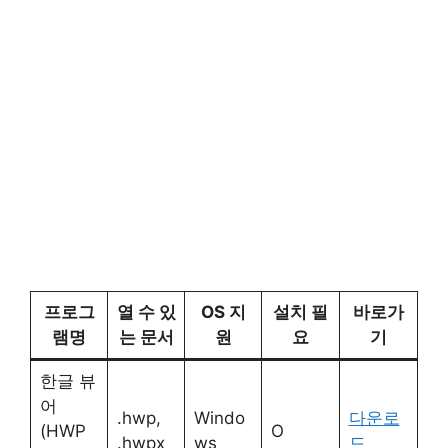
프로그
열 수 있
OS 지
설치 필
바로가
램명
는 문서
원
요
기
한글 뷰
어
.hwp,
Windo
다운로
(HWP
O
.hwpx
ws
드