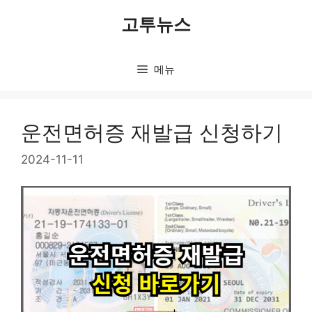
컨
고투뉴스
텐
츠
로
메뉴
건
너
뛰
운전면허증 재발급 신청하기
기
2024-11-11