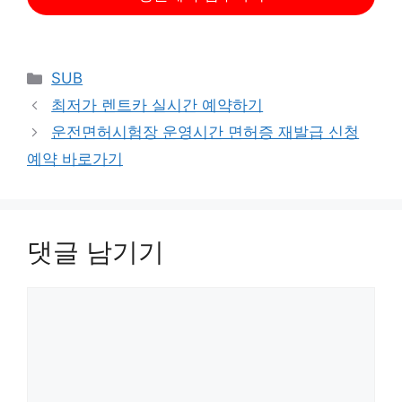
카
SUB
테
최저가 렌트카 실시간 예약하기
고
운전면허시험장 운영시간 면허증 재발급 신청
리
예약 바로가기
댓글 남기기
댓
글