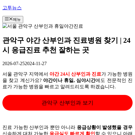
컨
고투뉴스
텐
메뉴
츠
로
건
너
관악구 야간 산부인과 진료병원 찾기 | 24
뛰
시 응급진료 추천 잘하는 곳
기
2026-07-25
2024-11-27
서울 관악구 지역에서
야간 24시 산부인과 진료
가 가능한 병원
을 찾고 계신가요?
야간이나 휴일, 심야시간
에도 전문적인 진
료가 가능한 병원을 빠르고 알려드리도록 하겠습니다.
관악구 산부인과 보기
진료 가능한 산부인과 뿐만 아니라
응급상황이 발생했을 경우
신속하게 대처 가능한
응급실도 빠르게 확인
할 수 있으니 아래